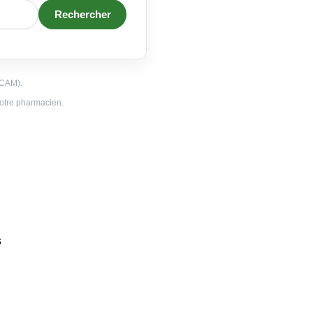
Rechercher
NCAM).
 votre pharmacien.
s