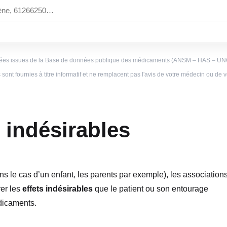
es issues de la Base de données publique des médicaments (ANSM – HAS – U
sont fournies à titre informatif et ne remplacent pas l'avis de votre médecin ou de
s indésirables
ns le cas d’un enfant, les parents par exemple), les association
rer les
effets indésirables
que le patient ou son entourage
édicaments.