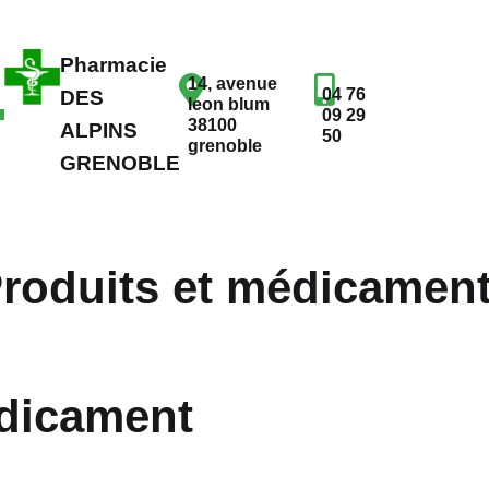
Pharmacie
14, avenue
04 76
DES
leon blum
09 29
38100
ALPINS
50
grenoble
GRENOBLE
roduits et médicamen
dicament